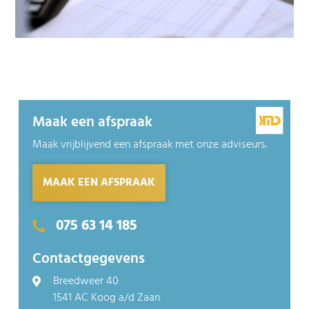
Maak een afspraak
Maak vrijblijvend een afspraak met onze adviseurs.
MAAK EEN AFSPRAAK
075 63 14 185
Contactgegevens
Breedweer 40
1541 AC Koog a/d Zaan